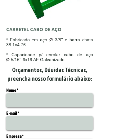
CARRETEL CABO DE AÇO
* Fabricado em aço
Ø
3/8'' e barra chata
38.1x4.76
* Capacidade p/ enrolar cabo de aço
Ø
5/16'' 6x19 AF Galvanizado
Orçamentos, Dúvidas Técnicas,
preencha nosso formulário abaixo:
Nome *
E-mail *
Empresa *